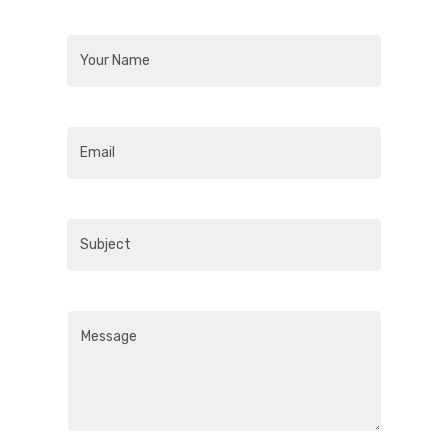
Ana Sayfa
فريقنا
مدونة
من نحن
Astra Spor Ajansı
وكالتنا الرياضية جاهزة لدعمك في تنظيم الفعاليات، إدارة الرياضيين،
واستشارات العلامة التجارية. لأي أسئلة أو طلبات، يمكنك التواصل
معنا من خلال معلومات الاتصال الخاصة بنا.