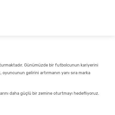
Sobre Nós
Blog
Contato
şturmaktadır. Günümüzde bir futbolcunun kariyerini
k, oyuncunun gelirini artırmanın yanı sıra marka
larını daha güçlü bir zemine oturtmayı hedefliyoruz.