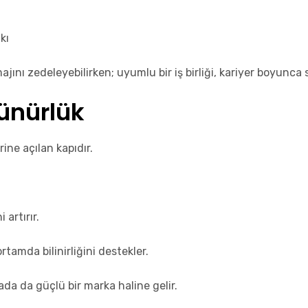
kı
ı zedeleyebilirken; uyumlu bir iş birliği, kariyer boyunca sü
ünürlük
ine açılan kapıdır.
artırır.
rtamda bilinirliğini destekler.
da da güçlü bir marka haline gelir.