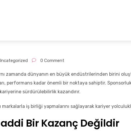
Página Inicial
Serviços
Nossa Equipe
Uncategorized
0 Comment
aynı zamanda dünyanın en büyük endüstrilerinden birini olu
arı, performans kadar önemli bir noktaya sahiptir. Sponsorlu
kariyerine sürdürülebilirlik kazandırır.
markalarla iş birliği yapmalarını sağlayarak kariyer yolculuk
addi Bir Kazanç Değildir