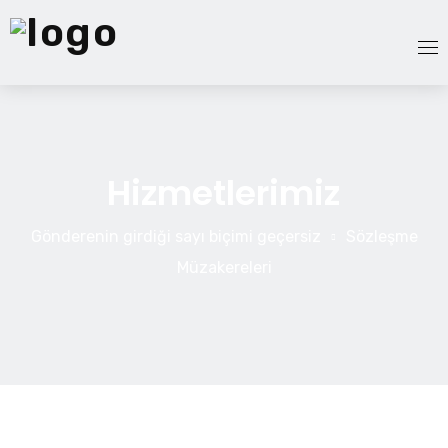
Anasayfa
Hizmetlerimiz
Hizmetler
Ekibimiz
Gönderenin girdiği sayı biçimi geçersiz
Sözleşme
Müzakereleri
Hakkımızda
Blog
İletişim