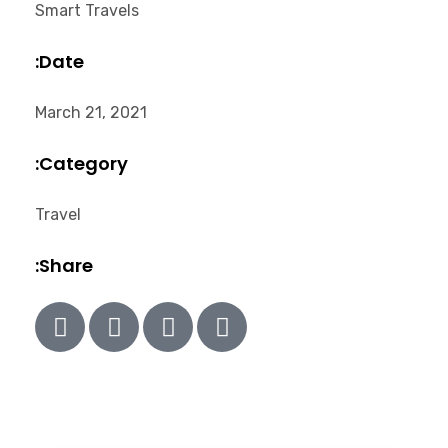
Smart Travels
Hızlı Linkler
Date:
Ana Sayfa
March 21, 2021
فريقنا
Category:
مدونة
Travel
من نحن
Share:
Astra Spor Ajansı
وكالتنا الرياضية جاهزة لدعمك في تنظيم الفعاليات، إدارة الرياضيين،
واستشارات العلامة التجارية. لأي أسئلة أو طلبات، يمكنك التواصل
معنا من خلال معلومات الاتصال الخاصة بنا.