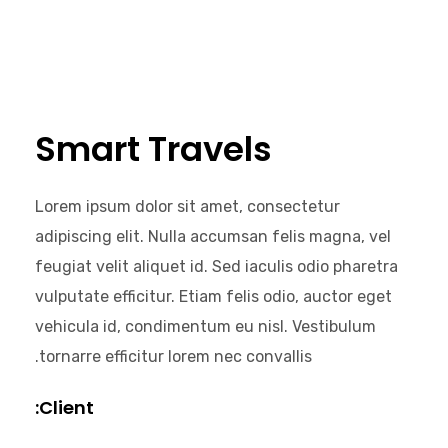
اتصل بنا
Smart Travels
Lorem ipsum dolor sit amet, consectetur
adipiscing elit. Nulla accumsan felis magna, vel
feugiat velit aliquet id. Sed iaculis odio pharetra
vulputate efficitur. Etiam felis odio, auctor eget
vehicula id, condimentum eu nisl. Vestibulum
info@astrasportsagency.com
tornarre efficitur lorem nec convallis.
Client:
İst Marina 3 E Blok No:151 Kordonboyu/ Kartal / İstanbul