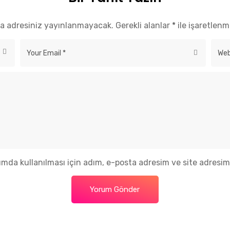
m
Hızlı Linkler
a adresiniz yayınlanmayacak.
Gerekli alanlar
*
ile işaretlenm
Ana Sayfa
@astrasportsagency.com
Ekibimiz
arina 3 E Blok No:151
Blog
nboyu/ Kartal / İstanbul
Hakkımızda
mda kullanılması için adım, e-posta adresim ve site adresim 