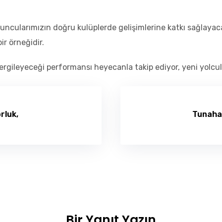
ncularımızın doğru kulüplerde gelişimlerine katkı sağlayacak
r örneğidir.
gileyeceği performansı heyecanla takip ediyor, yeni yolculu
rluk,
Tunahan
Bir Yanıt Yazın