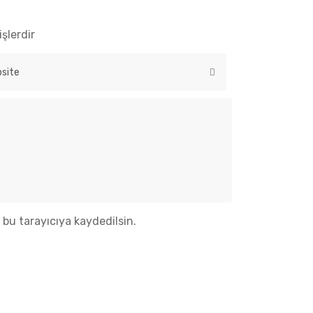
Astra Spor Ajansı
işlerdir
Spor ajansımız, etkinlik
organizasyonları, sporcu yönetimi ve
marka danışmanlığı konularında size
destek olmaya hazır. Sorularınız ve
talepleriniz için iletişim bilgilerimizden
bize ulaşabilirsiniz.
bu tarayıcıya kaydedilsin.