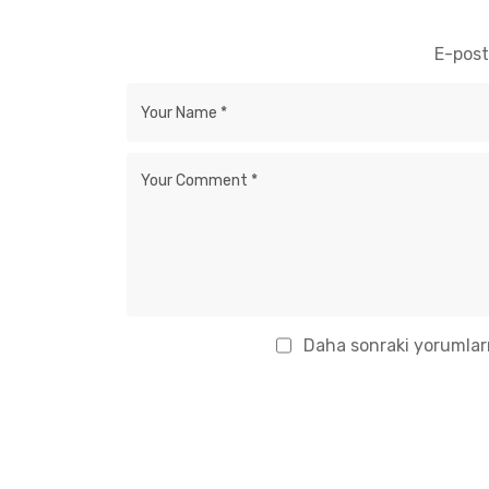
İletişi
E-post
info
İst M
Kordo
Daha sonraki yorumları