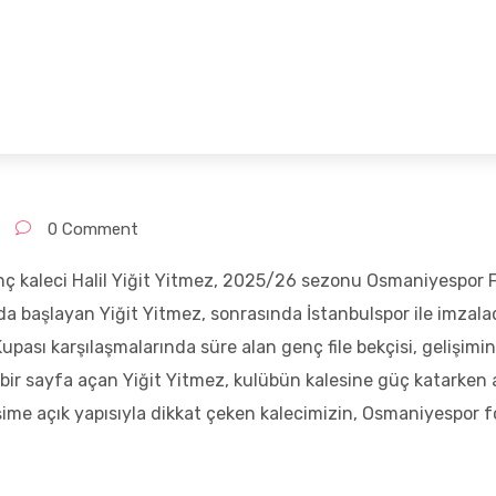
Anasayfa
Hizmetler
Ekibimiz
0 Comment
nç kaleci Halil Yiğit Yitmez, 2025/26 sezonu Osmaniyespor 
da başlayan Yiğit Yitmez, sonrasında İstanbulspor ile imzal
upası karşılaşmalarında süre alan genç file bekçisi, gelişimini
ni bir sayfa açan Yiğit Yitmez, kulübün kalesine güç katarke
elişime açık yapısıyla dikkat çeken kalecimizin, Osmaniyespor 