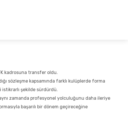
Hakkımızda
Blog
İletişim
FK kadrosuna transfer oldu.
adığı sözleşme kapsamında farklı kulüplerde forma
 istikrarlı şekilde sürdürdü.
n aynı zamanda profesyonel yolculuğunu daha ileriye
formasıyla başarılı bir dönem geçireceğine